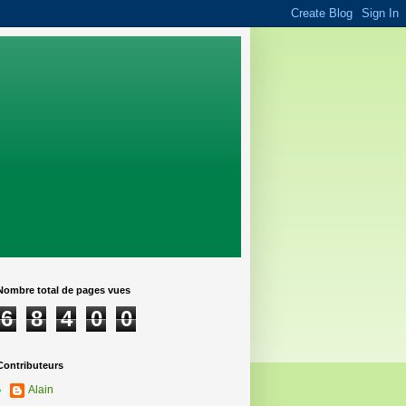
Nombre total de pages vues
6
8
4
0
0
Contributeurs
Alain